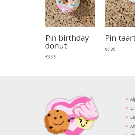
Pin birthday
Pin taar
donut
€
5.95
€
6.95
Al
Di
Le
An