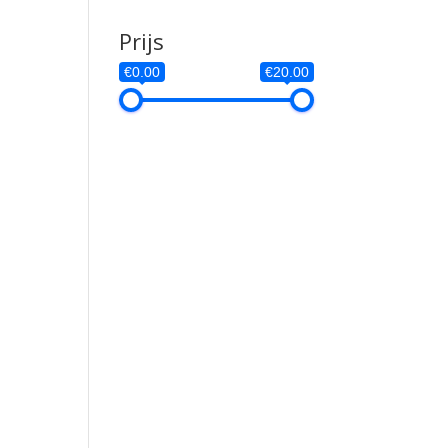
Prijs
€0.00
€20.00