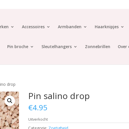
rken
Accessoires
Armbanden
Haarknipjes
Pin broche
Sleutelhangers
Zonnebrillen
Over 
lino drop
Pin salino drop
€
4.95
Uitverkocht
Categorie:
Zoetigheid