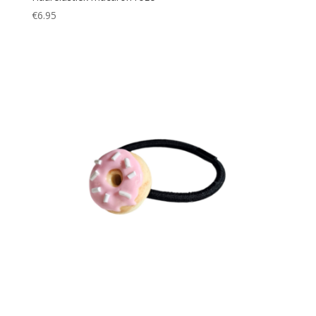
€
6.95