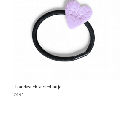
Haarelastiek snoephartje
€
4.95