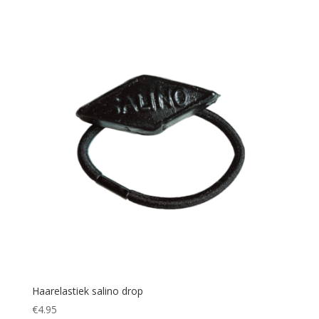
Haarelastiek salino drop
€
4.95