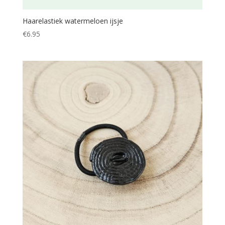
Haarelastiek watermeloen ijsje
€
6.95