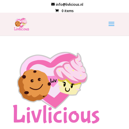
info@livlicious.nl
0 items