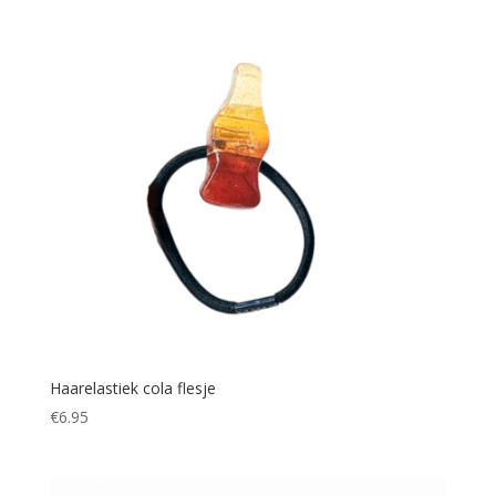
Haarelastiek cola flesje
€
6.95