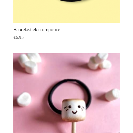
Haarelastiek crompouce
€
6.95