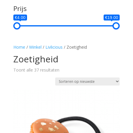
Prijs
€4.00
€19.00
Home
/
Winkel
/
Livlicious
/ Zoetigheid
Zoetigheid
Gesorteerd
Toont alle 37 resultaten
op
nieuwste