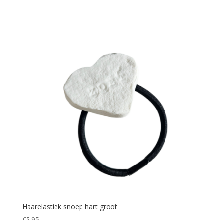
Haarelastiek snoep hart groot
€
5.95