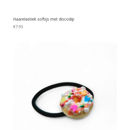
Haarelastiek softijs met discodip
€
7.95