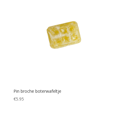
Pin broche boterwafeltje
€
5.95