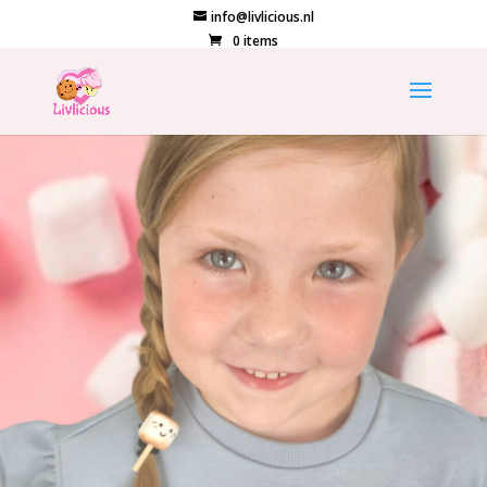
info@livlicious.nl
0 items