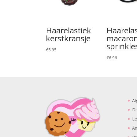
Haarelastiek
Haarelas
kerstkransje
macaro
sprinkle
€
5.95
€
6.96
Al
Di
Le
An