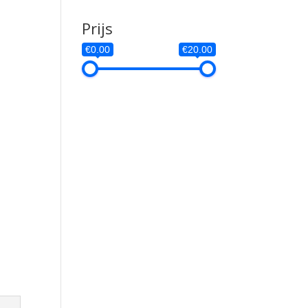
Prijs
€0.00
€20.00