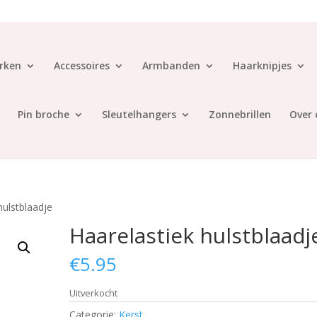
rken
Accessoires
Armbanden
Haarknipjes
Pin broche
Sleutelhangers
Zonnebrillen
Over 
hulstblaadje
Haarelastiek hulstblaadj
€
5.95
Uitverkocht
Categorie:
Kerst