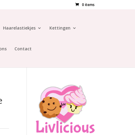
0 items
Haarelastiekjes
Kettingen
ons
Contact
e