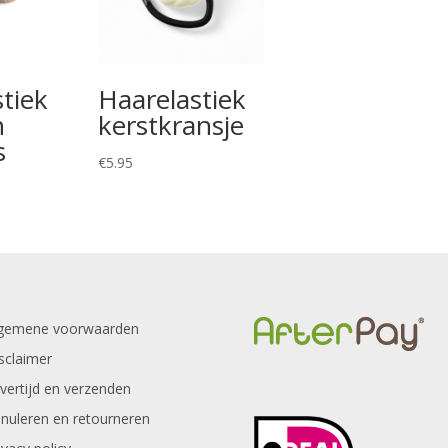
tiek
Haarelastiek
n
kerstkransje
s
€
5.95
gemene voorwaarden
sclaimer
vertijd en verzenden
nuleren en retourneren