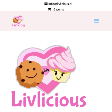
info@livlicious.nl
0 items