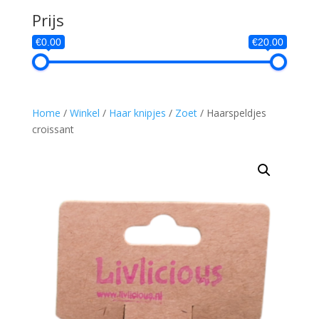
Prijs
€0.00
€20.00
Home
/
Winkel
/
Haar knipjes
/
Zoet
/ Haarspeldjes
croissant