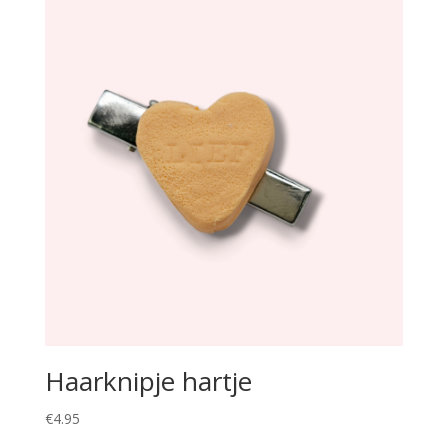
Haarknipje hartje
€
4.95