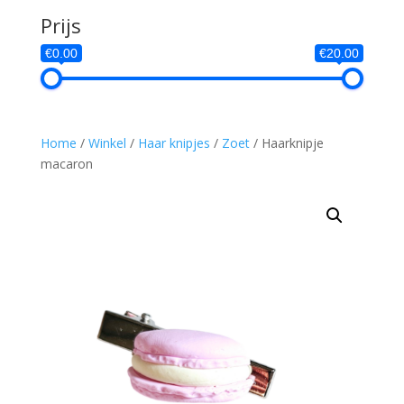
Prijs
€0.00
€20.00
Home
/
Winkel
/
Haar knipjes
/
Zoet
/ Haarknipje
macaron