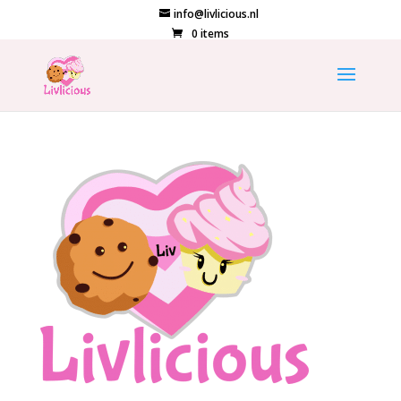
info@livlicious.nl
0 items