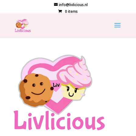
info@livlicious.nl
0 items