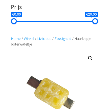
Prijs
€0.00
€20.00
Home
/
Winkel
/
Livlicious
/
Zoetigheid
/ Haarknipje
boterwafeltje