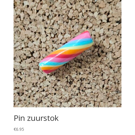
Pin zuurstok
€
6.95