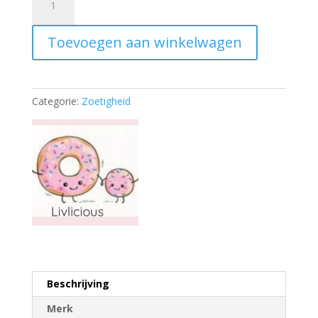
raket
ijsje
Toevoegen aan winkelwagen
aantal
Categorie:
Zoetigheid
Beschrijving
Merk