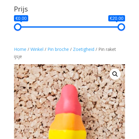
Prijs
€0.00
€20.00
Home
/
Winkel
/
Pin broche
/
Zoetigheid
/ Pin raket
ijsje