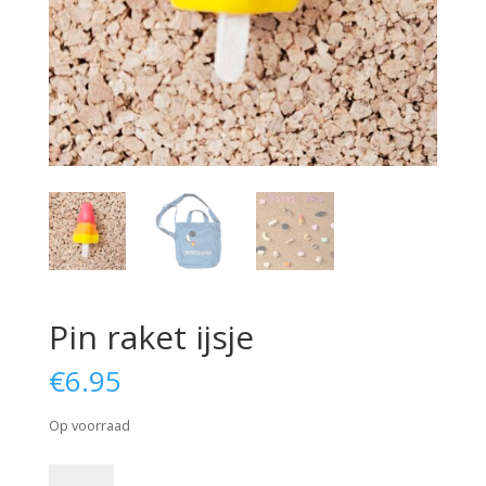
Pin raket ijsje
€
6.95
Op voorraad
Pin