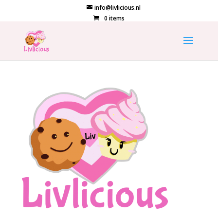
info@livlicious.nl
0 items