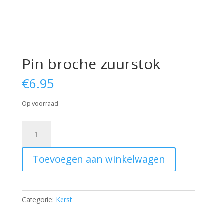
Pin broche zuurstok
€
6.95
Op voorraad
Pin
broche
zuurstok
Toevoegen aan winkelwagen
aantal
Categorie:
Kerst