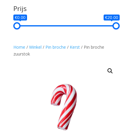
Prijs
€0.00
€20.00
Home
/
Winkel
/
Pin broche
/
Kerst
/ Pin broche
zuurstok