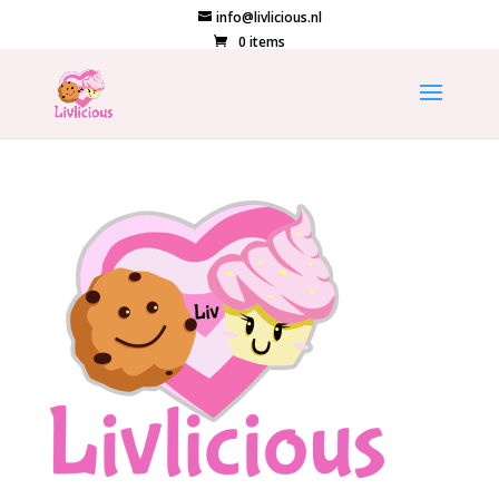
info@livlicious.nl
0 items