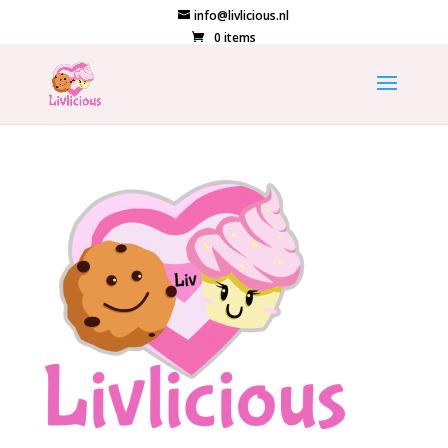
info@livlicious.nl
0 items