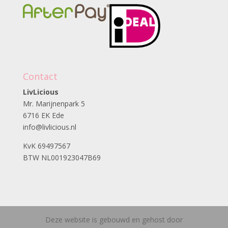
Contact
LivLicious
Mr. Marijnenpark 5
6716 EK Ede
info@livlicious.nl
KvK 69497567
BTW NL001923047B69
Deze website is gebouwd en gehost door