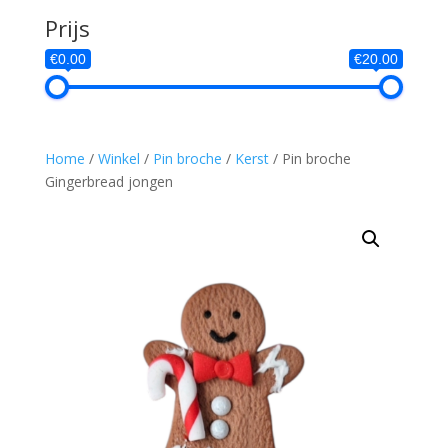
Prijs
€0.00
€20.00
Home
/
Winkel
/
Pin broche
/
Kerst
/ Pin broche
Gingerbread jongen