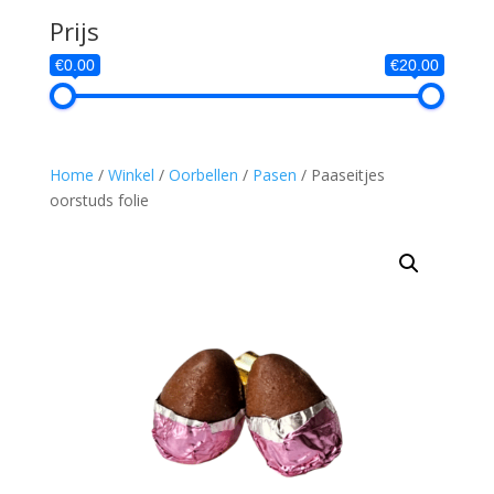
Prijs
€0.00
€20.00
Home
/
Winkel
/
Oorbellen
/
Pasen
/ Paaseitjes
oorstuds folie