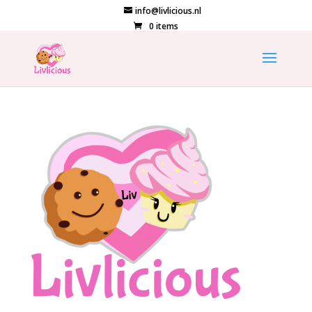
info@livlicious.nl
0 items