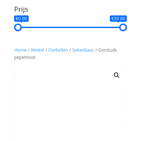
Prijs
€0.00
€20.00
Home
/
Winkel
/
Oorbellen
/
Sinterklaas
/ Oorstuds
pepernoot