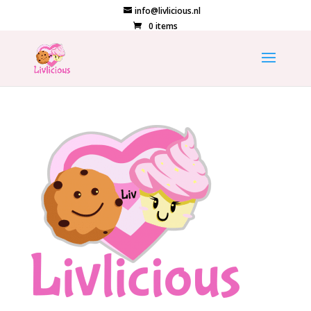
info@livlicious.nl
0 items