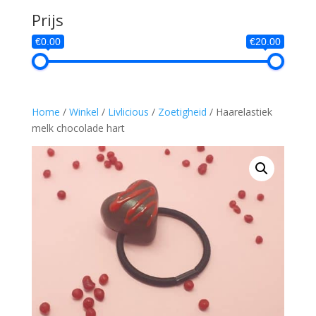
Prijs
€0.00
€20.00
Home
/
Winkel
/
Livlicious
/
Zoetigheid
/ Haarelastiek
melk chocolade hart