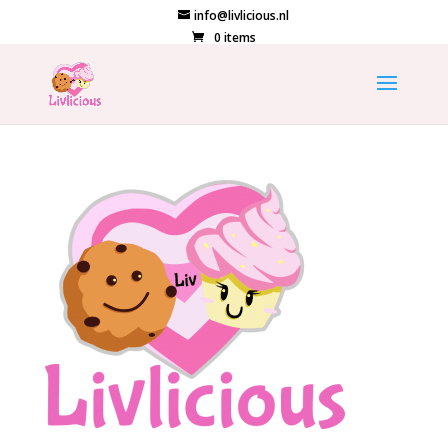
info@livlicious.nl
0 items