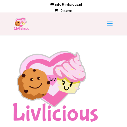
info@livlicious.nl
0 items