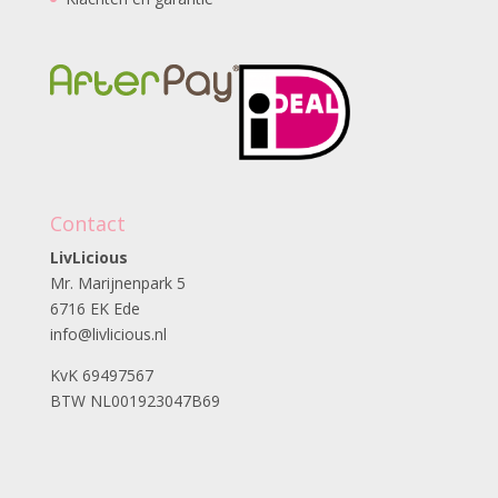
Contact
LivLicious
Mr. Marijnenpark 5
6716 EK Ede
info@livlicious.nl
KvK 69497567
BTW NL001923047B69