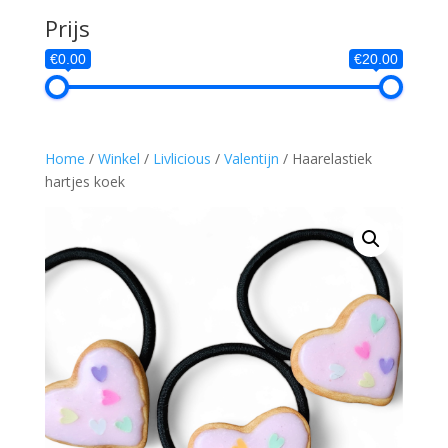
Prijs
€0.00
€20.00
Home
/
Winkel
/
Livlicious
/
Valentijn
/ Haarelastiek
hartjes koek