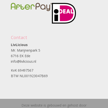
Contact
LivLicious
Mr. Marijnenpark 5
6716 EK Ede
info@livlicious.nl
KvK 69497567
BTW NL001923047B69
Deze website is gebouwd en gehost door