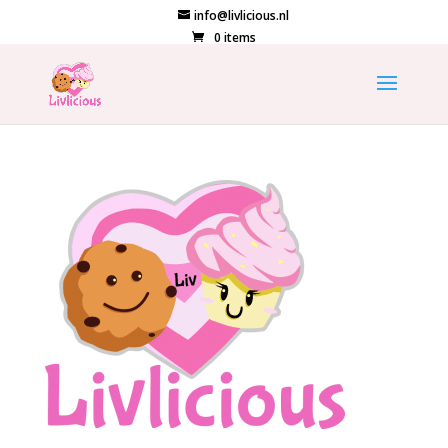
info@livlicious.nl
0 items