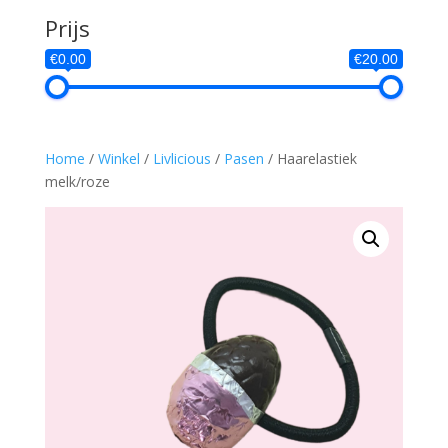
Prijs
€0.00
€20.00
Home
/
Winkel
/
Livlicious
/
Pasen
/ Haarelastiek
melk/roze