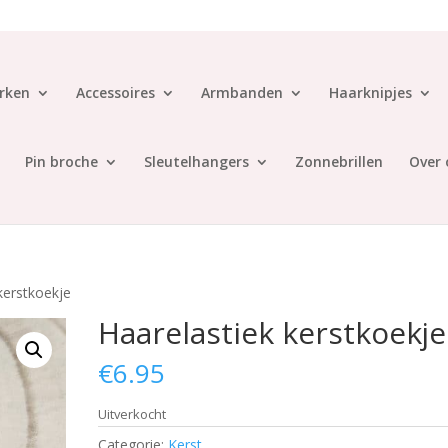
rken
Accessoires
Armbanden
Haarknipjes
Pin broche
Sleutelhangers
Zonnebrillen
Over 
kerstkoekje
Haarelastiek kerstkoekje
€
6.95
Uitverkocht
Categorie:
Kerst