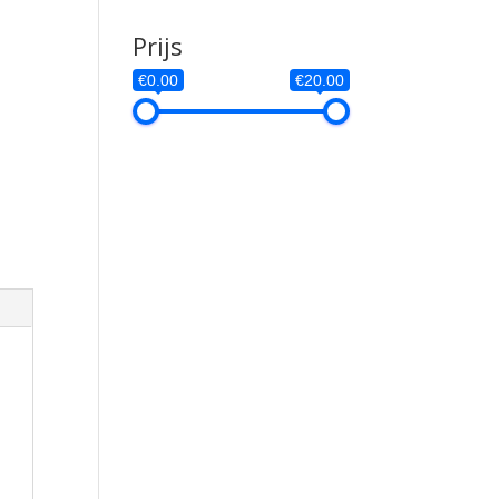
Prijs
€0.00
€20.00