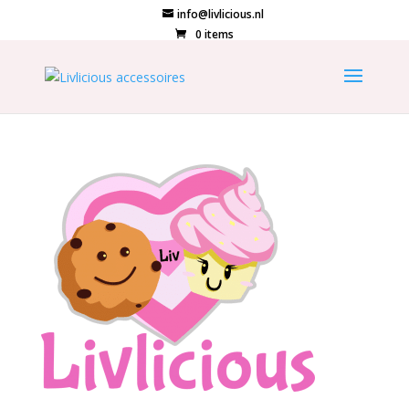
info@livlicious.nl
0 items