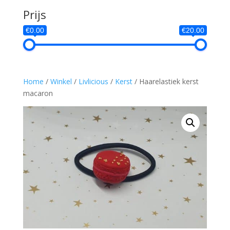
Prijs
€0.00
€20.00
Home
/
Winkel
/
Livlicious
/
Kerst
/ Haarelastiek kerst
macaron