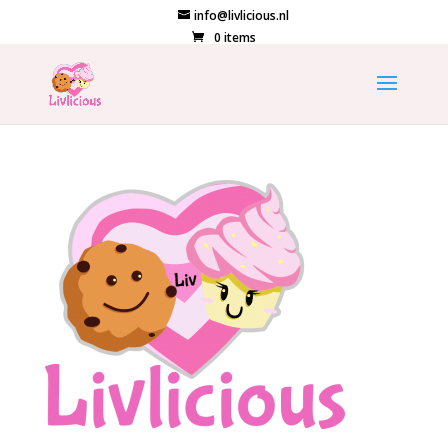
info@livlicious.nl
0 items