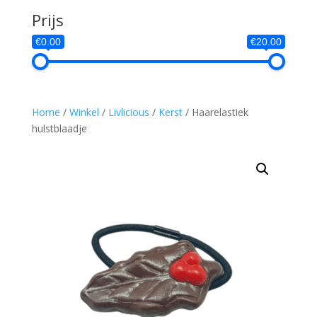
Prijs
€0.00
€20.00
Home
/
Winkel
/
Livlicious
/
Kerst
/ Haarelastiek
hulstblaadje