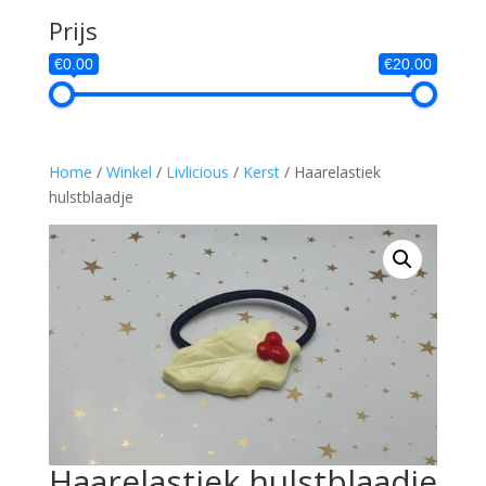
Prijs
€0.00
€20.00
Home
/
Winkel
/
Livlicious
/
Kerst
/ Haarelastiek
hulstblaadje
Haarelastiek hulstblaadje