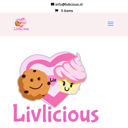
info@livlicious.nl
0 items