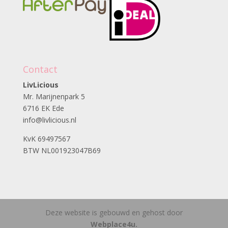
Contact
LivLicious
Mr. Marijnenpark 5
6716 EK Ede
info@livlicious.nl
KvK 69497567
BTW NL001923047B69
Deze website is gebouwd en gehost door
Webplace4u.