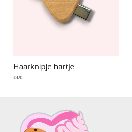
Haarknipje hartje
€
4.95