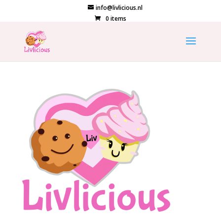
info@livlicious.nl
0 items