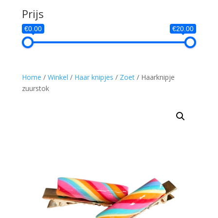
Prijs
€0.00
€20.00
Home
/
Winkel
/
Haar knipjes
/
Zoet
/ Haarknipje
zuurstok