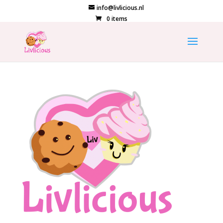
info@livlicious.nl
0 items