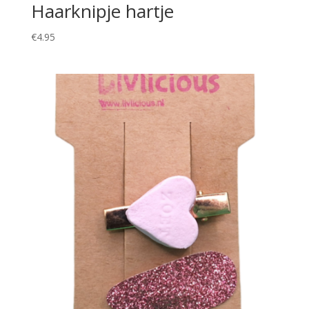
Haarknipje hartje
€
4.95