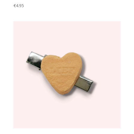
€
4.95