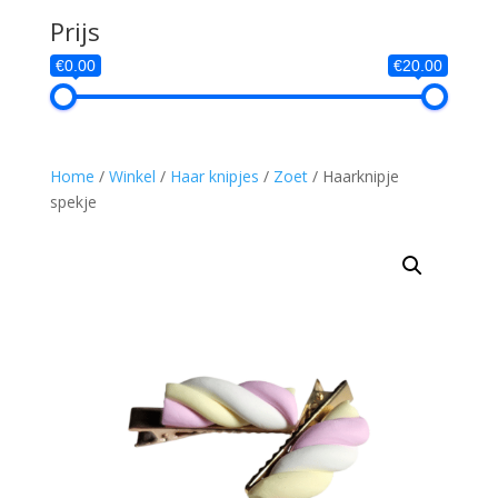
Prijs
€0.00
€20.00
Home
/
Winkel
/
Haar knipjes
/
Zoet
/ Haarknipje
spekje