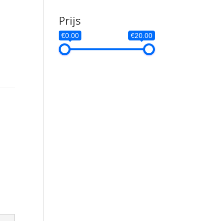
Prijs
€0.00
€20.00