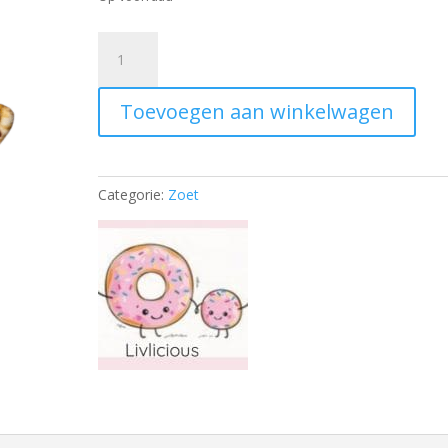
Haarknipje
crèpe
chocolade
Toevoegen aan winkelwagen
aantal
Categorie:
Zoet