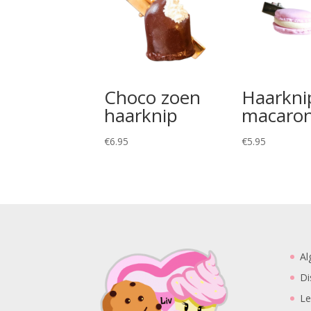
Choco zoen
Haarkni
haarknip
macaro
€
6.95
€
5.95
Al
Di
Le