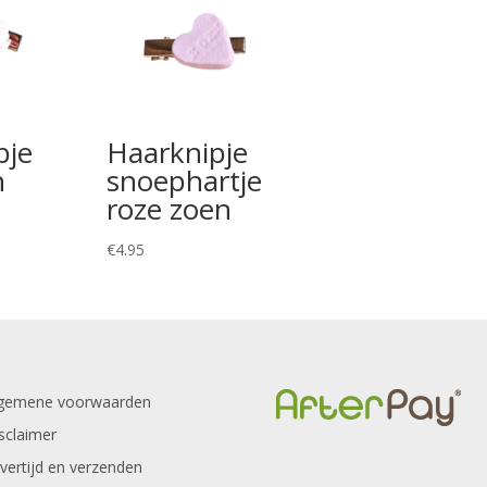
pje
Haarknipje
n
snoephartje
roze zoen
€
4.95
gemene voorwaarden
sclaimer
vertijd en verzenden