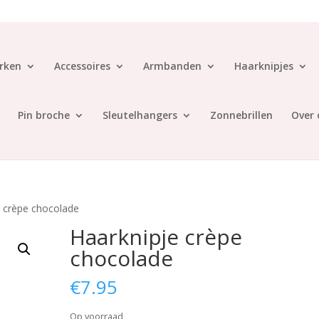
rken
Accessoires
Armbanden
Haarknipjes
Pin broche
Sleutelhangers
Zonnebrillen
Over 
e crèpe chocolade
Haarknipje crèpe
chocolade
€
7.95
Op voorraad