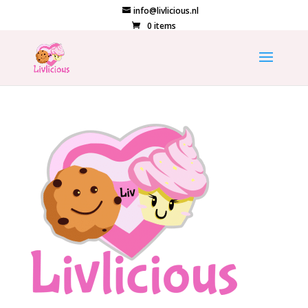
info@livlicious.nl
0 items