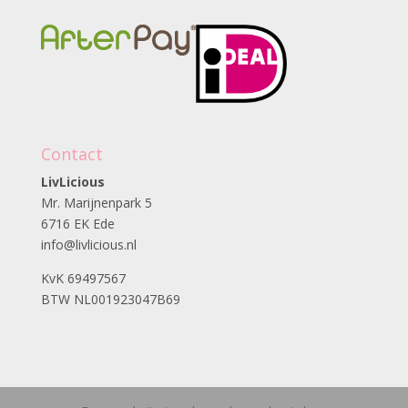
Contact
LivLicious
Mr. Marijnenpark 5
6716 EK Ede
info@livlicious.nl
KvK 69497567
BTW NL001923047B69