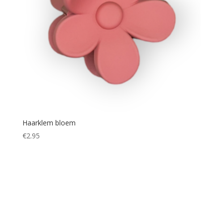
Haarklem bloem
€
2.95