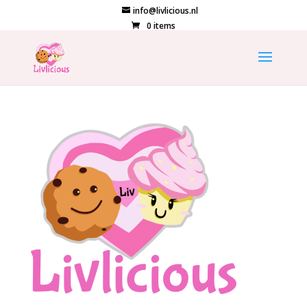
info@livlicious.nl
0 items