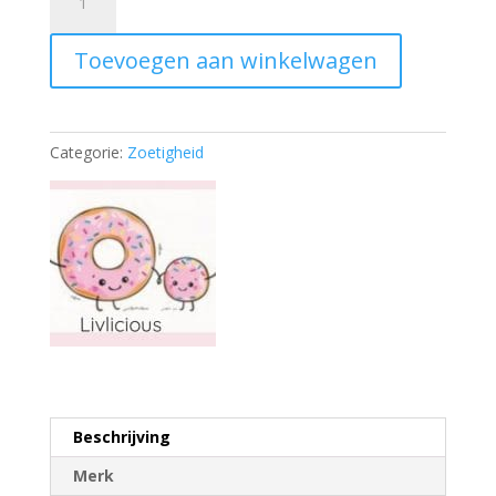
oreo
zwart
Toevoegen aan winkelwagen
aantal
Categorie:
Zoetigheid
Beschrijving
Merk