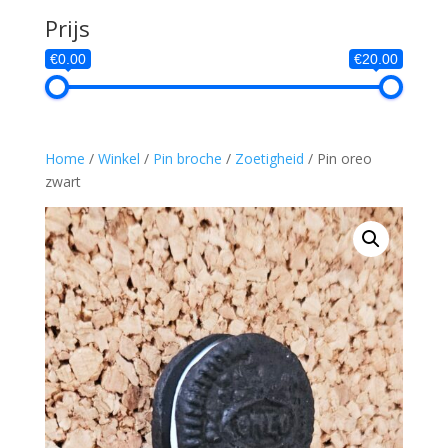
Prijs
€0.00
€20.00
Home
/
Winkel
/
Pin broche
/
Zoetigheid
/ Pin oreo
zwart