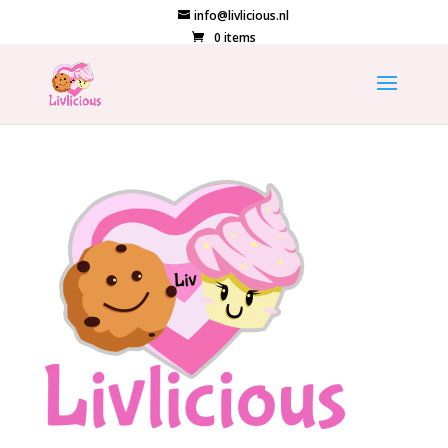
info@livlicious.nl
0 items