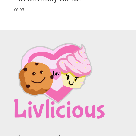
€
6.95