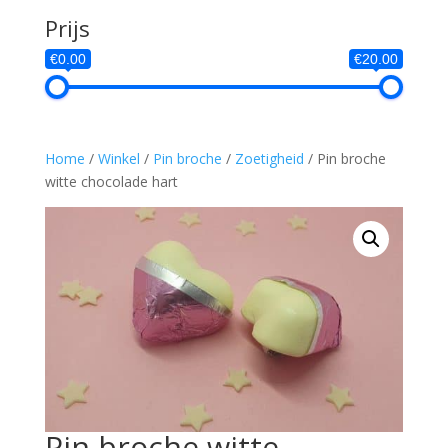
Prijs
€0.00
€20.00
Home
/
Winkel
/
Pin broche
/
Zoetigheid
/ Pin broche
witte chocolade hart
Pin broche witte