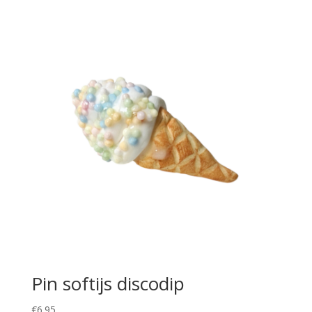
Pin softijs discodip
€
6.95