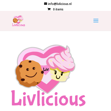
info@livlicious.nl
0 items